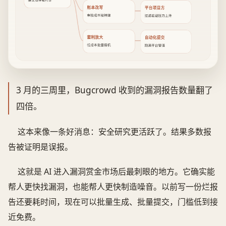
提交成本被打穿
账本改写
平台项目方
审核成本被转嫁
过滤验证压力上升
套利放大
自动化提交
低成本批量投机
跑满平台管道
3 月的三周里，Bugcrowd 收到的漏洞报告数量翻了
四倍。
这本来像一条好消息：安全研究更活跃了。结果多数报
告被证明是误报。
这就是 AI 进入漏洞赏金市场后最刺眼的地方。它确实能
帮人更快找漏洞，也能帮人更快制造噪音。以前写一份烂报
告还要耗时间，现在可以批量生成、批量提交，门槛低到接
近免费。