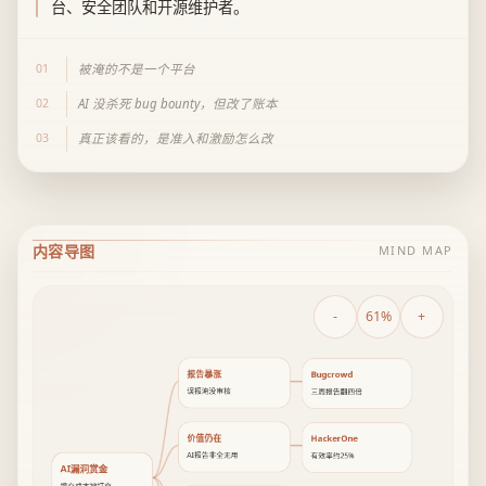
台、安全团队和开源维护者。
01
被淹的不是一个平台
02
AI 没杀死 bug bounty，但改了账本
03
真正该看的，是准入和激励怎么改
内容导图
MIND MAP
-
61%
+
报告暴涨
Bugcrowd
误报淹没审核
三周报告翻四倍
价值仍在
HackerOne
AI报告非全无用
有效率约25%
AI漏洞赏金