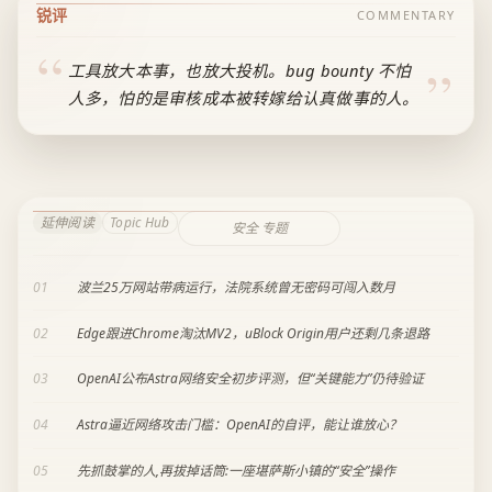
锐评
COMMENTARY
工具放大本事，也放大投机。bug bounty 不怕
人多，怕的是审核成本被转嫁给认真做事的人。
延伸阅读
Topic Hub
安全 专题
01
波兰25万网站带病运行，法院系统曾无密码可闯入数月
02
Edge跟进Chrome淘汰MV2，uBlock Origin用户还剩几条退路
03
OpenAI公布Astra网络安全初步评测，但“关键能力”仍待验证
04
Astra逼近网络攻击门槛：OpenAI的自评，能让谁放心？
05
先抓鼓掌的人,再拔掉话筒:一座堪萨斯小镇的“安全”操作