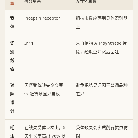
研究结果
为什么重要
量
受
inceptin receptor
把抗虫反应落到具体识别器
体
上
识
In11
来自植物 ATP synthase 片
别
段，经毛虫消化后回吐
线
索
对
天然受体缺失突变豆
避免把结果归因于普通品种
照
vs 近等基因兄弟株
差异
设
计
毛
在缺失受体豆株上，5
受体缺失会实质削弱抗虫防
虫
天生长率高出 70% 以
御