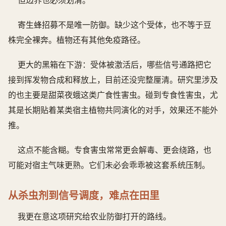
但边界也必须划清。
寄生蜂招募不是唯一防御。缺少这个受体，也不等于豆
株完全裸奔。植物还有其他免疫路径。
更大的黑箱在下游：受体被激活后，哪些信号通路把它
接到挥发物合成和释放上，目前还没完整厘清。研究里涉及
的也主要是甜菜夜蛾这类广食性害虫。碰到专食性害虫，尤
其是长期贴着某类宿主植物共同演化的对手，效果还不能外
推。
这点不能含糊。专食害虫常常更会解毒、更会绕路，也
可能对宿主气味更熟。它们未必会乖乖被这套系统压制。
从杀虫剂到信号调度，难点在田里
我更在意这项研究给农业防御打开的路线。