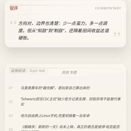
锐评
COMMENTARY
方向对，边界也清楚：少一点蛮力，多一点调
度。但从“知敌”到“制敌”，还隔着田间收益这道
硬账。
延伸阅读
Topic Hub
其他 专题
01
马里奥赛车的“最优解”，是玩家自己算出来的
“Schwartz获任CDC主任”缺少官方记录支撑，抓取异常不能替代事
02
实
03
他为自由换上Linux手机,兜里却揣着一台安卓
《蜘蛛侠：崭新的一天》尚未上映，真正的悬念是彼得·帕克能否
04