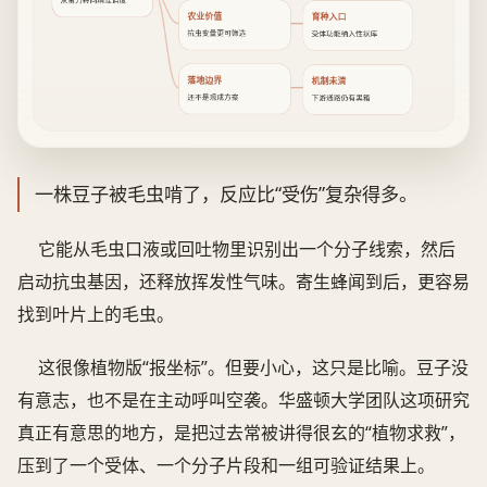
从蛮力转向精准调度
农业价值
育种入口
抗虫变量更可筛选
受体功能纳入性状库
落地边界
机制未清
还不是现成方案
下游通路仍有黑箱
一株豆子被毛虫啃了，反应比“受伤”复杂得多。
它能从毛虫口液或回吐物里识别出一个分子线索，然后
启动抗虫基因，还释放挥发性气味。寄生蜂闻到后，更容易
找到叶片上的毛虫。
这很像植物版“报坐标”。但要小心，这只是比喻。豆子没
有意志，也不是在主动呼叫空袭。华盛顿大学团队这项研究
真正有意思的地方，是把过去常被讲得很玄的“植物求救”，
压到了一个受体、一个分子片段和一组可验证结果上。