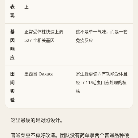
表
上
现
基
正常受体株快速上调
这不是单一气味，而是一套
因
527 个相关基因
免疫反应
响
应
田
墨西哥 Oaxaca
寄生蜂更偏向有功能受体且
间
经 In11/毛虫口液处理的植
实
株
验
这里最硬的是对照设计。
普通菜豆不算好改造。团队没有简单拿两个普通品种硬