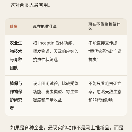
这对两类人最有用。
现在不能急着做什
对象
现在能做什么
么
农业生
把 inceptin 受体功能、
不能直接宣传成
物技术
挥发物谱、天敌响应纳入
“替代农药”或“广谱
与育种
抗虫性状筛选
抗虫”
团队
植保与
设计田间试验，比较受体
不能只看毛虫死亡
作物保
功能、害虫类型、寄生蜂
率，忽略天敌生态
护研究
密度和产量收益
和非靶标影响
者
如果是育种企业，最现实的动作不是马上推新品，而是