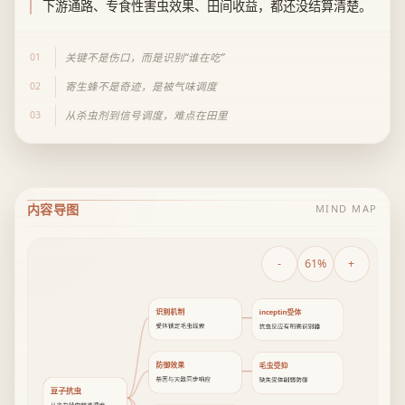
下游通路、专食性害虫效果、田间收益，都还没结算清楚。
01
关键不是伤口，而是识别“谁在吃”
02
寄生蜂不是奇迹，是被气味调度
03
从杀虫剂到信号调度，难点在田里
内容导图
MIND MAP
-
61%
+
识别机制
inceptin受体
受体锁定毛虫线索
抗虫反应有明确识别器
防御效果
毛虫受抑
基因与天敌同步响应
缺失受体削弱防御
豆子抗虫