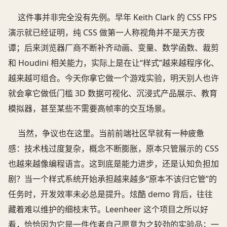
这件事并非完全没有先例。早年 Keith Clark 的 CSS FPS
演示就已经证明，纯 CSS 做第一人称视角并不是天方夜
谭；后来浏览器厂商不断补齐动画、变量、数学函数、裁剪
和 Houdini 相关能力，实际上是在让“样式”越来越程序化、
越来越可组合。今天你拿它做一个游戏实验，明天别人也许
就会拿它做低门槛 3D 数据可视化、沉浸式产品展示、教育
模拟器，甚至某些不需要高帧率的交互场景。
当然，争议也在这里。当前前端社区早就有一种疲惫
感：技术栈过度复杂，概念不断膨胀，原本只管展示的 CSS
也越来越像编程语言。这到底是能力进步，还是认知负担加
剧？当一个样式系统开始承担越来越多“原本不该归它管”的
任务时，开发效率未必总是提升。炫酷 demo 背后，往往
藏着难以维护的细枝末节。Leenheer 这个项目之所以好
看，恰恰因为它是一件作者自己愿意为之较劲的实验品；一