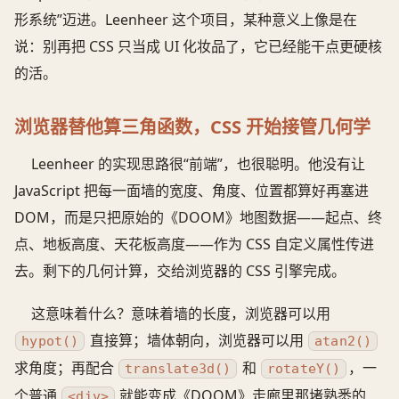
形系统”迈进。Leenheer 这个项目，某种意义上像是在
说：别再把 CSS 只当成 UI 化妆品了，它已经能干点更硬核
的活。
浏览器替他算三角函数，CSS 开始接管几何学
Leenheer 的实现思路很“前端”，也很聪明。他没有让
JavaScript 把每一面墙的宽度、角度、位置都算好再塞进
DOM，而是只把原始的《DOOM》地图数据——起点、终
点、地板高度、天花板高度——作为 CSS 自定义属性传进
去。剩下的几何计算，交给浏览器的 CSS 引擎完成。
这意味着什么？意味着墙的长度，浏览器可以用
直接算；墙体朝向，浏览器可以用
hypot()
atan2()
求角度；再配合
和
，一
translate3d()
rotateY()
个普通
就能变成《DOOM》走廊里那堵熟悉的
<div>