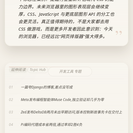
力边界。未来浏览器里的图形表现层会继续变
厚，CSS、JavaScript 与更底层图形 API 的分工也
会更灵活。真正值得期待的，不是大家都去用
CSS 做游戏，而是更多开发者因此意识到：今天
的浏览器，已经远比“网页排版器”强大得多。
延伸阅读
Topic Hub
开发工具 专题
01
一篇夸Django的博客,差点没写成
02
Meta发布编程智能体Muse Code,独立验证却几乎为零
03
Zed发布DeltaDB两月未出早期访问,版本控制新故事先卡在交付上
04
Pi编码代理成本省两倍,通过率却2胜4负