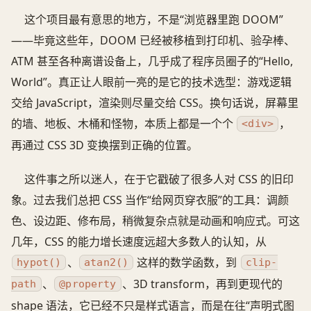
这个项目最有意思的地方，不是“浏览器里跑 DOOM”
——毕竟这些年，DOOM 已经被移植到打印机、验孕棒、
ATM 甚至各种离谱设备上，几乎成了程序员圈子的“Hello,
World”。真正让人眼前一亮的是它的技术选型：游戏逻辑
交给 JavaScript，渲染则尽量交给 CSS。换句话说，屏幕里
的墙、地板、木桶和怪物，本质上都是一个个
，
<div>
再通过 CSS 3D 变换摆到正确的位置。
这件事之所以迷人，在于它戳破了很多人对 CSS 的旧印
象。过去我们总把 CSS 当作“给网页穿衣服”的工具：调颜
色、设边距、修布局，稍微复杂点就是动画和响应式。可这
几年，CSS 的能力增长速度远超大多数人的认知，从
、
这样的数学函数，到
hypot()
atan2()
clip-
、
、3D transform，再到更现代的
path
@property
shape 语法，它已经不只是样式语言，而是在往“声明式图