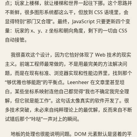
点；玩家上楼梯，就让楼梯和世界一起往下挪。这个思路并
不新鲜，很多图形系统都这么干，但放到 CSS 语境里，会
显得特别“邪门又合理”。最终，JavaScript 只要更新四个变
量：玩家的 x、y、z 坐标和朝向角度，剩下的一切由 CSS
自动接管。
我很喜欢这个设计，因为它恰好体现了 Web 技术的现实
主义。前端工程师最常做的，不是用最完美的方法解决问
题，而是在现有标准、浏览器实现和性能边界里，找到那个
“够优雅也够能跑”的平衡点。Leenheer 在文章里甚至坦
白，某些坐标系映射连他自己都觉得“我也不确定我完全理
解，但它就是能工作”。这句话太像真实的软件开发了。很
多技术突破，未必来自纯粹理论上的最优解，反而来自不断
试错后那个“咔哒”一声对上的瞬间。
地板的处理也很能说明问题。DOM 元素默认是竖着的平