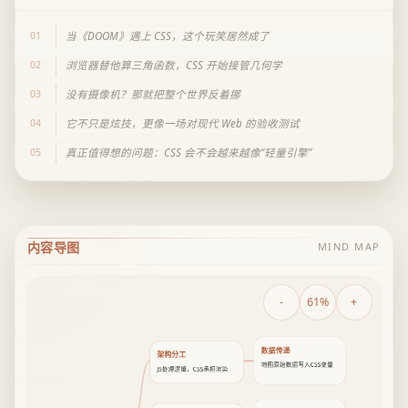
01
当《DOOM》遇上 CSS，这个玩笑居然成了
02
浏览器替他算三角函数，CSS 开始接管几何学
03
没有摄像机？那就把整个世界反着挪
04
它不只是炫技，更像一场对现代 Web 的验收测试
05
真正值得想的问题：CSS 会不会越来越像“轻量引擎”
内容导图
MIND MAP
-
61%
+
数据传递
架构分工
地图原始数据写入CSS变量
JS处理逻辑，CSS承担渲染