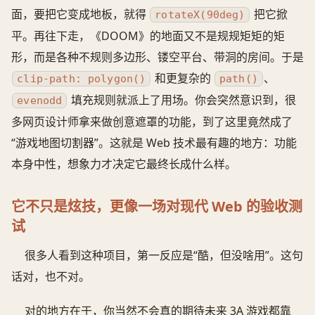
面，要把它变成地板，就得
把它掀
rotateX(90deg)
平。再往下走，《DOOM》的地面又不是规规矩矩的矩
形，而是各种不规则多边形、镂空平台、带洞的房间。于是
和更复杂的
、
clip-path: polygon()
path()
填充规则就派上了用场。你会突然意识到，很
evenodd
多网页设计师拿来做创意遮罩的功能，到了这里竟然成了
“游戏地图切割器”。这就是 Web 技术最有趣的地方：功能
本身中性，想象力才决定它最终长成什么样。
它不只是炫技，更像一场对现代 Web 的验收测
试
很多人看到这种项目，第一反应是“酷，但没啥用”。这句
话对，也不对。
对的地方在于，你当然不会真的期待未来 3A 游戏都靠