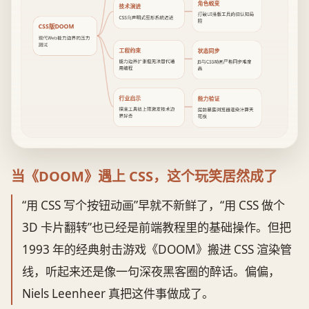
角色蜕变
技术演进
打破UI排版工具的旧认知局
CSS向声明式图形系统迈进
限
CSS版DOOM
现代Web能力边界的压力
测试
工程约束
状态同步
能力边界扩张但无法替代通
JS与CSS动画严格同步难度
用编程
高
行业启示
能力验证
探底工具链上限激发技术边
提前暴露浏览器渲染计算天
界好奇
花板
当《DOOM》遇上 CSS，这个玩笑居然成了
“用 CSS 写个按钮动画”早就不新鲜了，“用 CSS 做个
3D 卡片翻转”也已经是前端教程里的基础操作。但把
1993 年的经典射击游戏《DOOM》搬进 CSS 渲染管
线，听起来还是像一句深夜黑客圈的醉话。偏偏，
Niels Leenheer 真把这件事做成了。