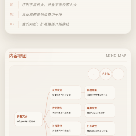
01
序列宇宙很大，折叠宇宙没那么大
02
真正难的是把蛋白切干净
03
我的判断：扩展路线开始换挡
内容导图
MIND MAP
-
61%
+
反常发现
规模落差
低相似序列共享折叠
可复用结构或仅数万级
数据清洗
噪声来源
有效训练单元被重定
尾巴与linker易误导
折叠冗余
序列多不等于结构新
扩展换挡
仍有收益
从堆序列转向取信号
局部几何和约束有价值