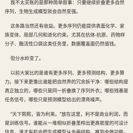
我不太买账的是那种简单叙事：只要继续折叠更多自然
序列，生物生成模型就会自然变强。
这条路当然还有收益。更多序列仍能提供表面化学、家
族变体、局部几何和进化约束。尤其在抗体-抗原、药物样
分子、酶活性口袋这类任务里，数据覆盖面仍然值钱。
但分水岭变了。
以前大家比的是谁有更多序列、更多预测结构、更多算
力。接下来更像比谁能把自然界的冗余拆干净：哪些结构是
真正独立的，哪些只是同一折叠换了序列外衣；哪些残基是
任务信号，哪些只是预测模型给出的漂亮噪声。
“天下熙熙，皆为利来。”放在这里，利不是商业利润，而
是训练信号。谁能从一堆相似折叠里榨出更高密度的可设计
信息，谁才有机会把生成模型从会画结构，推到会做功能。