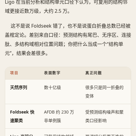
Ligo 在当前分析和结构单元口径下认为，可复用的结构邻
域更接近数万级，大约 2.5 万。
这不是说 Foldseek 错了，也不是说蛋白折叠总数已经被
盖棺定论。差别来自口径：预测结构有尾巴、无序区、连接
肽、多结构域相对位置问题；你把什么当成一个“结构单
元”，结果会差很多。
项目
表面数字
真正问题
天然序列
数十亿级
很多只是同一折叠的
变体
Foldseek 快
AFDB 约 230 万
受预测结构噪声和聚
速聚类
非单例簇
类口径影响