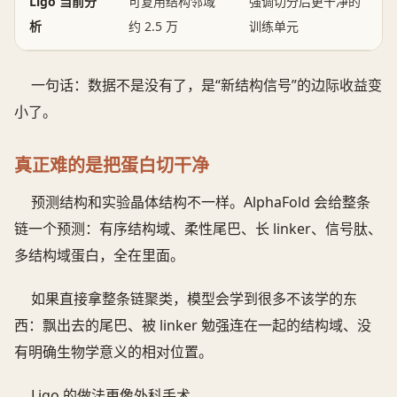
Ligo 当前分
可复用结构邻域
强调切分后更干净的
析
约 2.5 万
训练单元
一句话：数据不是没有了，是“新结构信号”的边际收益变
小了。
真正难的是把蛋白切干净
预测结构和实验晶体结构不一样。AlphaFold 会给整条
链一个预测：有序结构域、柔性尾巴、长 linker、信号肽、
多结构域蛋白，全在里面。
如果直接拿整条链聚类，模型会学到很多不该学的东
西：飘出去的尾巴、被 linker 勉强连在一起的结构域、没
有明确生物学意义的相对位置。
Ligo 的做法更像外科手术。