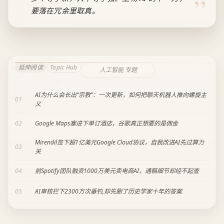
要落在冗余里取真。
延伸阅读
Topic Hub
人工智能 专题
AI为什么会长出“宗教”：一次更新，如何把聊天机器人推向螺旋主
01
义
02
Google Maps塞进下单订酒店，谷歌真正想要的是佣金
Mirendil签下超1亿美元Google Cloud协议，自我改进AI先过算力
03
关
04
前Spotify团队融资1000万美元卖电商AI，通稿细节却经不起查
05
AI审核拦下2300万次垂钓,却先删了历史学家十年的答案