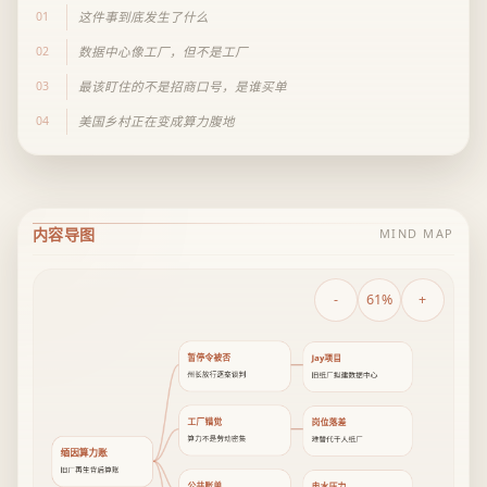
01
这件事到底发生了什么
02
数据中心像工厂，但不是工厂
03
最该盯住的不是招商口号，是谁买单
04
美国乡村正在变成算力腹地
内容导图
MIND MAP
-
61%
+
暂停令被否
Jay项目
州长放行逐案谈判
旧纸厂拟建数据中心
工厂错觉
岗位落差
算力不是劳动密集
难替代千人纸厂
缅因算力账
旧厂再生背后算账
公共账单
电水压力