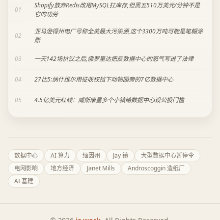
Shopify放弃Redis改用MySQL扛库存,但黑五510万美元/分钟不是
01
它的功劳
亚马逊得州电厂号称全美最大污染源,这个3300万吨可能是笔糊涂
02
账
03
一天142场抗议之后,佛罗里达把反数据中心的怒气写进了法律
04
27比5:纳什维尔用征收权挡下动物园旁的7亿数据中心
05
4.5亿美元红线：威斯康星多个小镇给数据中心设公投门槛
数据中心
AI 算力
缅因州
Jay 镇
大型数据中心暂停令
电网影响
地方经济
Janet Mills
Androscoggin 造纸厂
AI 基建