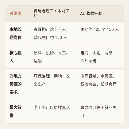
传统造纸厂 / 木材工
对比项
AI 数据中心
厂
本地长
高峰期可达上千人，
预期约 125 至 150 人
期岗位
替代项目约 150 人
核心投
原料、设备、人工、
电力、土地、网络、
入
运输
冷却系统
对地方
环保治理、用地、安
电网容量、水资源、
资源的
全生产
税收协议、长期负荷
要求
最大错
老工业可以原样复活
算力项目等于就业项
觉
目