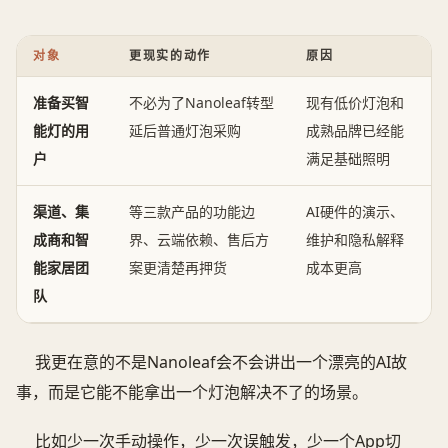
对象
更现实的动作
原因
准备买智
不必为了Nanoleaf转型
现有低价灯泡和
能灯的用
延后普通灯泡采购
成熟品牌已经能
户
满足基础照明
渠道、集
等三款产品的功能边
AI硬件的演示、
成商和智
界、云端依赖、售后方
维护和隐私解释
能家居团
案更清楚再押货
成本更高
队
我更在意的不是Nanoleaf会不会讲出一个漂亮的AI故
事，而是它能不能拿出一个灯泡解决不了的场景。
比如少一次手动操作，少一次误触发，少一个App切