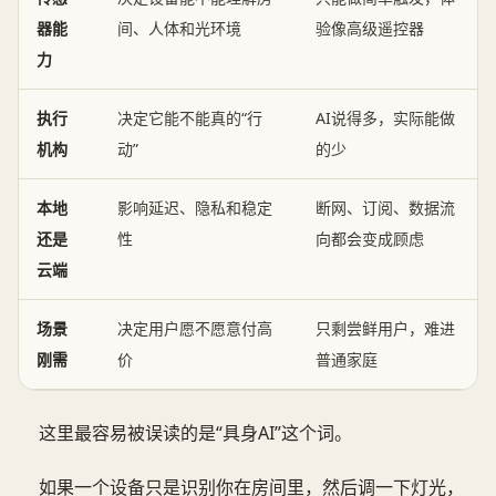
器能
间、人体和光环境
验像高级遥控器
力
执行
决定它能不能真的“行
AI说得多，实际能做
机构
动”
的少
本地
影响延迟、隐私和稳定
断网、订阅、数据流
还是
性
向都会变成顾虑
云端
场景
决定用户愿不愿意付高
只剩尝鲜用户，难进
刚需
价
普通家庭
这里最容易被误读的是“具身AI”这个词。
如果一个设备只是识别你在房间里，然后调一下灯光，