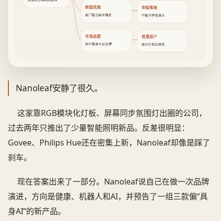
从智能灯押向AI硬件
转型风险
体验落地
高门槛也高不确定
不能只停在演示
市场态度
普通用户
用户渠道不必急押
低价灯泡已够用
Nanoleaf安静了很久。
这家靠RGB模块化灯板、屏幕同步氛围灯出圈的公司，
过去两年只推出了少量智能照明新品。反差很明显：
Govee、Philips Hue还在密集上新，Nanoleaf却像是踩了
刹车。
现在答案出来了一部分。Nanoleaf说自己在做一次品牌
演进，方向是健康、机器人和AI，并预告了一组三款偏“具
身AI”的新产品。