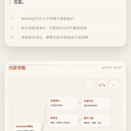
答案。
01
Nanoleaf为什么不想再只做智能灯
02
新方向是具身AI，不是把ChatGPT塞进音箱
03
转型能否成立，要看它能不能逃出灯泡逻辑
内容导图
MIND MAP
-
61%
+
照明承压
标准开放
灯具溢价变难
兼容性差异缩小
新押注
硬件门槛
健康、机器人与具身AI
需感知、判断、执行
Nanoleaf转向