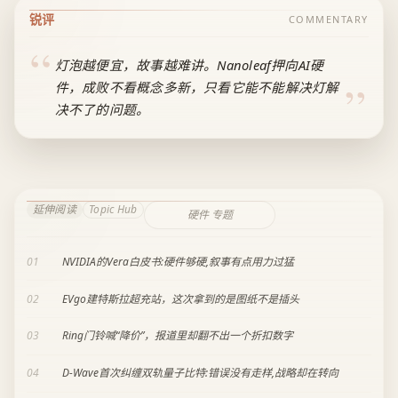
锐评
COMMENTARY
灯泡越便宜，故事越难讲。Nanoleaf押向AI硬
件，成败不看概念多新，只看它能不能解决灯解
决不了的问题。
延伸阅读
Topic Hub
硬件 专题
01
NVIDIA的Vera白皮书:硬件够硬,叙事有点用力过猛
02
EVgo建特斯拉超充站，这次拿到的是图纸不是插头
03
Ring门铃喊“降价”，报道里却翻不出一个折扣数字
04
D-Wave首次纠缠双轨量子比特:错误没有走样,战略却在转向