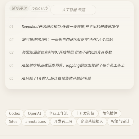
延伸阅读
Topic Hub
人工智能 专题
01
DeepMind开源飓风模型:多赢一天预警,答不出的是快速增强
02
提问量跌98.5%：一份报告想证明AI正在“杀死”六个网站
03
美国能源部官宣科学AI开放模型,却查不到它的真身参数
04
AI账单吃掉四成研发预算，Rippling把支出算到了每个员工头上
05
AI只裁了1%的人,却让白领集体开始织毛线
Codex
OpenAI
企业工作流
非开发岗位
角色插件
Sites
annotations
开发者工具
企业系统接入
权限与审计