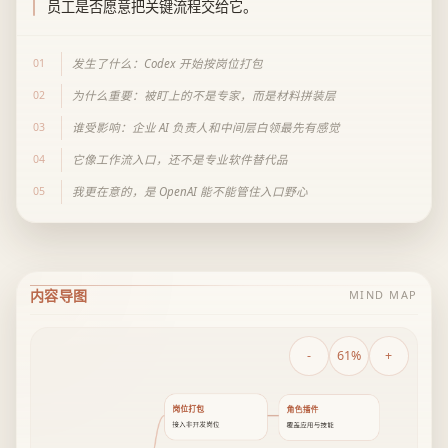
员工是否愿意把关键流程交给它。
01
发生了什么：Codex 开始按岗位打包
02
为什么重要：被盯上的不是专家，而是材料拼装层
03
谁受影响：企业 AI 负责人和中间层白领最先有感觉
04
它像工作流入口，还不是专业软件替代品
05
我更在意的，是 OpenAI 能不能管住入口野心
内容导图
MIND MAP
-
61%
+
岗位打包
角色插件
接入非开发岗位
覆盖应用与技能