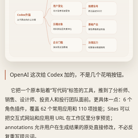
用户变化
规模信号
非开发者增速更快
周活超过500万
Codex外溢
从代码走向办公流程
压缩对象
基础产出
材料拼装层先受冲击
报告表格原型贬值
企业门槛
治理压力
演示易进流程难
权限审计数据隔离
OpenAI 这次给 Codex 加的，不是几个花哨按钮。
它把一个原本贴着“写代码”标签的工具，推到了分析师、
销售、设计师、投资人和投行团队面前。更具体一点：6 个
角色插件，覆盖 62 个常用应用和 110 项技能；Sites 可以
把交互式网站和应用用 URL 在工作区里分享预览；
annotations 允许用户在生成结果的原处直接修改，不必反
复重写提示词。