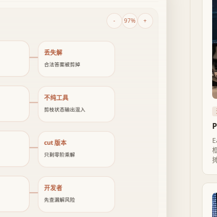
-
97%
+
丢失解
合法答案被剪掉
不纯工具
剪枝状态输出混入
E
cut 版本
只剩零阶乘解
开发者
更
先查漏解风险