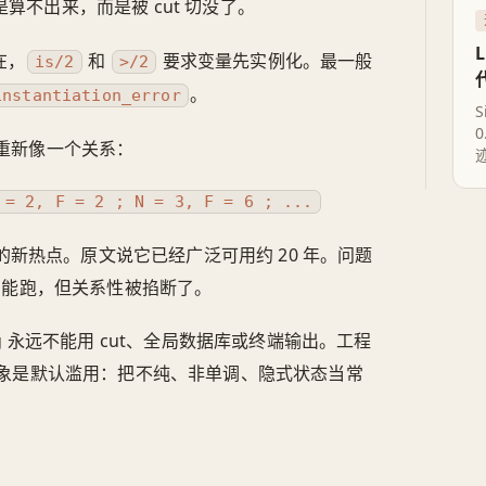
算不出来，而是被 cut 切没了。
在，
和
要求变量先实例化。最一般
is/2
>/2
。
instantiation_error
S
序才重新像一个关系：
 = 2, F = 2 ; N = 3, F = 6 ; ...
来的新热点。原文说它已经广泛可用约 20 年。问题
C”。能跑，但关系性被掐断了。
g 永远不能用 cut、全局数据库或终端输出。工程
象是默认滥用：把不纯、非单调、隐式状态当常