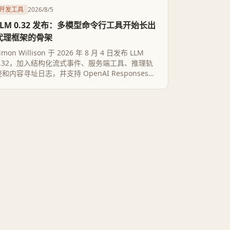
开发工具
2026/8/5
LLM 0.32 发布：多模型命令行工具开始长出
代理框架的骨架
imon Willison 于 2026 年 8 月 4 日发布 LLM
0.32，加入结构化流式事件、服务端工具、推理轨
迹和内容寻址日志，并支持 OpenAI Responses
API。更新的分量不在新增模型名单，而在于 LLM
已能组合模型、工具、状态与人工审批，开始具备
轻量代理框架的形态；但供应商依赖、插件兼容和
生产级治理仍是硬限制。