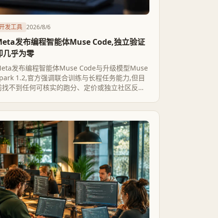
开发工具
2026/8/6
Meta发布编程智能体Muse Code,独立验证
却几乎为零
Meta发布编程智能体Muse Code与升级模型Muse
Spark 1.2,官方强调联合训练与长程任务能力,但目
前找不到任何可核实的跑分、定价或独立社区反馈,
只有一张鹈鹕骑车SVG的非正式测试作为外部参
照。这暴露出agentic编程赛道里,厂商发布节奏已
经明显跑在独立验证机制前面。