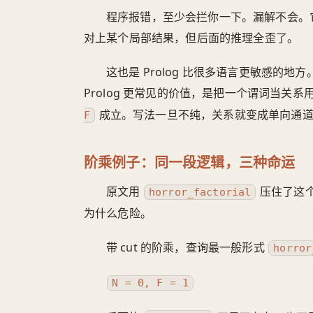
程序报错，至少会拦你一下。漏解不会。
对上某个局部结果，但后面的推理全歪了。
这也是 Prolog 比很多语言更敏感的
Prolog 更常见的价值，是把一个谓词当关
成立。写法一旦不纯，关系就变成单向通
F
阶乘例子：同一段逻辑，三种命运
原文用
压住了这个
horror_factorial
为什么危险。
带 cut 的阶乘，查询最一般形式
horror
N = 0, F = 1