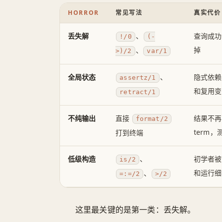
HORROR
常见写法
真实代价
丢失解
、
查询成功
!/0
(-
掉
、
>)/2
var/1
全局状态
、
隐式依赖
assertz/1
和复用变
retract/1
不纯输出
直接
结果不再
format/2
term
打到终端
低级构造
、
初学者被
is/2
和运行细
、
=:=/2
>/2
这里最关键的是第一类：丢失解。