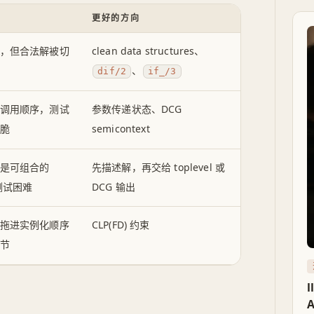
C
更好的方向
，但合法解被切
clean data structures、
、
dif/2
if_/3
调用顺序，测试
参数传递状态、DCG
脆
semicontext
是可组合的
先描述解，再交给 toplevel 或
，测试困难
DCG 输出
拖进实例化顺序
CLP(FD) 约束
节
l