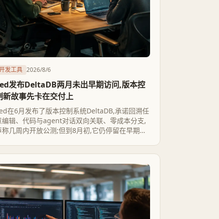
开发工具
2026/8/6
Zed发布DeltaDB两月未出早期访问,版本控
制新故事先卡在交付上
Zed在6月发布了版本控制系统DeltaDB,承诺回溯任
意编辑、代码与agent对话双向关联、零成本分支,
声称几周内开放公测;但到8月初,它仍停留在早期访
问的候补表单阶段。这条时间线本身,比任何功能宣
传都更能说明AI原生版本控制从概念到落地的真实
距离。