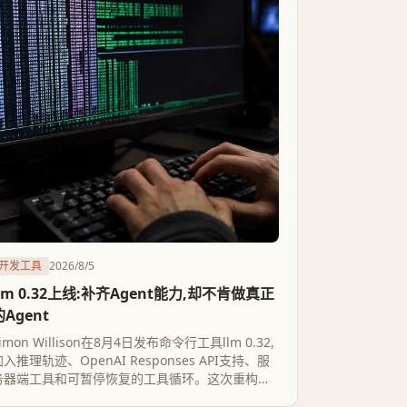
开发工具
2026/8/5
llm 0.32上线:补齐Agent能力,却不肯做真正
的Agent
imon Willison在8月4日发布命令行工具llm 0.32,
入推理轨迹、OpenAI Responses API支持、服
务器端工具和可暂停恢复的工具循环。这次重构把
llm往Agent化方向推了一大步,但它刻意不做