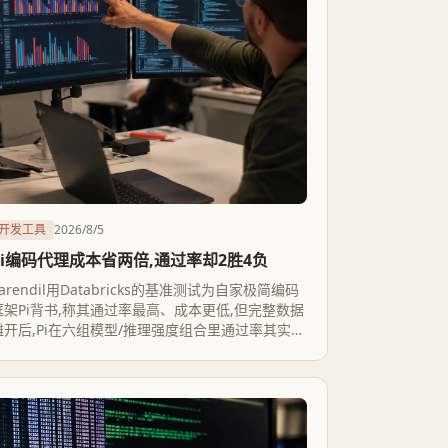
开发工具
2026/8/5
Pi编码代理成本省两倍,通过率却2胜4负
arendil用Databricks的基准测试为自家极简编码
框架Pi背书,称其通过率最高、成本更低,但完整数据
摊开后,Pi在六组模型/推理强度组合里通过率其实是
2胜4负,差距都在3个百分点以内；真正稳定且显著
的优势只有一项——成本,便宜1.2到2.08倍不等。
这说明编码agent的比拼正从比谁更聪明,转向比谁
省token。