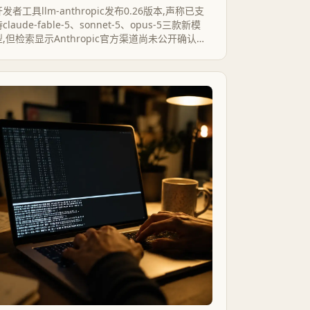
发者工具llm-anthropic发布0.26版本,声称已支
claude-fable-5、sonnet-5、opus-5三款新模
型,但检索显示Anthropic官方渠道尚未公开确认这
三个名字。技术适配本身扎实可靠,模型是否已经存
在,目前还是个悬案。