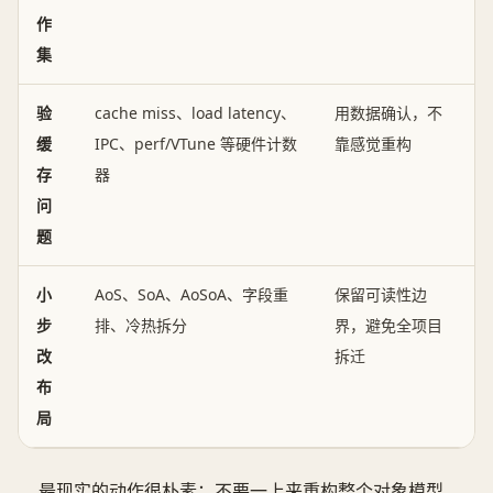
作
集
验
cache miss、load latency、
用数据确认，不
缓
IPC、perf/VTune 等硬件计数
靠感觉重构
存
器
问
题
小
AoS、SoA、AoSoA、字段重
保留可读性边
步
排、冷热拆分
界，避免全项目
改
拆迁
布
局
最现实的动作很朴素：不要一上来重构整个对象模型。