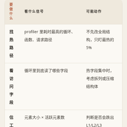
要
做
看什么信号
可能动作
什
么
找
profiler 里耗时最高的循环、
不先改全局结
热
函数、请求路径
构，只盯最热的
路
5%
径
看
循环里到底读了哪些字段
热字段集中时，
访
考虑拆列或压缩
问
结构体
字
段
估
元素大小 × 活跃元素数
判断是否会跌出
工
L1/L2/L3