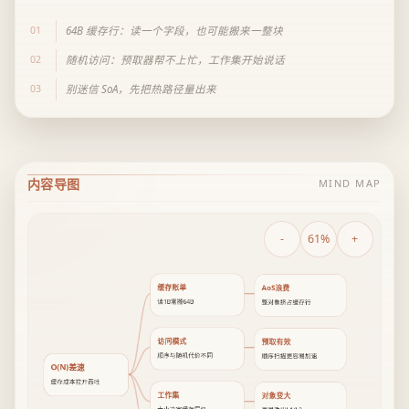
01
64B 缓存行：读一个字段，也可能搬来一整块
02
随机访问：预取器帮不上忙，工作集开始说话
03
别迷信 SoA，先把热路径量出来
内容导图
MIND MAP
-
61%
+
缓存账单
AoS浪费
读1B常搬64B
整对象挤占缓存行
访问模式
预取有效
顺序与随机代价不同
顺序扫描更容易加速
O(N)差速
缓存成本拉开吞吐
工作集
对象变大