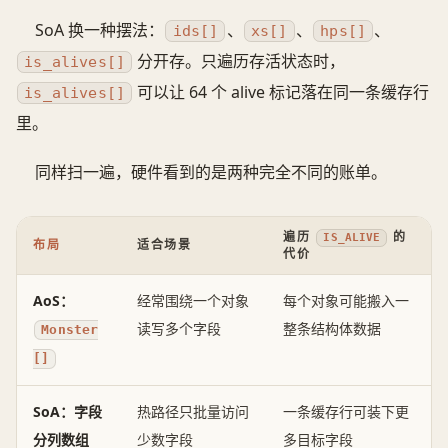
SoA 换一种摆法：
、
、
、
ids[]
xs[]
hps[]
分开存。只遍历存活状态时，
is_alives[]
可以让 64 个 alive 标记落在同一条缓存行
is_alives[]
里。
同样扫一遍，硬件看到的是两种完全不同的账单。
遍历
的
IS_ALIVE
布局
适合场景
代价
AoS：
经常围绕一个对象
每个对象可能搬入一
读写多个字段
整条结构体数据
Monster
[]
SoA：字段
热路径只批量访问
一条缓存行可装下更
分列数组
少数字段
多目标字段