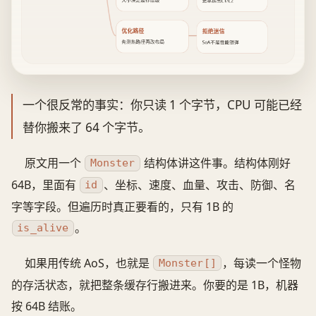
大小决定缓存层级
更早跌出L1/L2
优化路径
拒绝迷信
先测热路径再改布局
SoA不是性能银弹
一个很反常的事实：你只读 1 个字节，CPU 可能已经
替你搬来了 64 个字节。
原文用一个
结构体讲这件事。结构体刚好
Monster
64B，里面有
、坐标、速度、血量、攻击、防御、名
id
字等字段。但遍历时真正要看的，只有 1B 的
。
is_alive
如果用传统 AoS，也就是
，每读一个怪物
Monster[]
的存活状态，就把整条缓存行搬进来。你要的是 1B，机器
按 64B 结账。