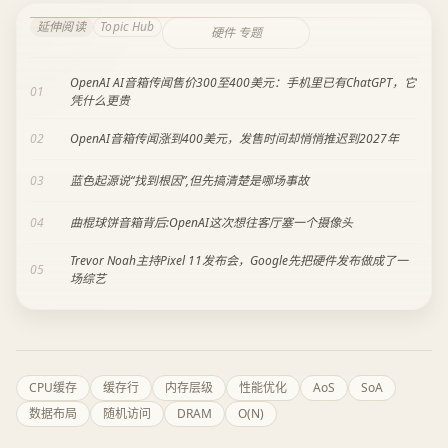
延伸阅读
Topic Hub
硬件 专题
OpenAI AI音箱传闻售价300至400美元：手机里已有ChatGPT，它
01
凭什么更贵
02
OpenAI音箱传闻涨到400美元，发售时间却悄悄推迟到2027年
03
蓝色起源说“找到根因”,但先搞清楚是哪场事故
04
曲棍球饼音箱背后:OpenAI这次想往客厅塞一个摄像头
Trevor Noah主持Pixel 11发布会，Google先把硬件发布做成了一
05
场综艺
CPU缓存
缓存行
内存层级
性能优化
AoS
SoA
数据布局
随机访问
DRAM
O(N)