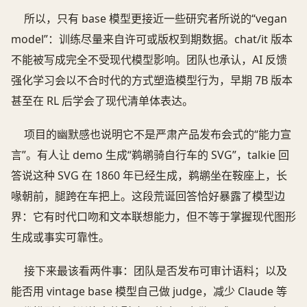
所以，只有 base 模型更接近一些研究者所说的“vegan
model”：训练尽量来自许可或版权到期数据。chat/it 版本
不能被写成完全不受现代模型影响。团队也承认，AI 反馈
强化学习会以不合时代的方式塑造模型行为，早期 7B 版本
甚至在 RL 后学会了现代清单体表达。
项目的幽默感也说明它不是严肃产品发布会式的“能力宣
言”。有人让 demo 生成“鹈鹕骑自行车的 SVG”，talkie 回
答说这种 SVG 在 1860 年已经生成，鹈鹕坐在鞍座上，长
喙朝前，腿跨在车把上。这段荒诞回答恰好暴露了模型边
界：它有时代口吻和文本联想能力，但不等于掌握现代图形
生成或事实可靠性。
接下来最该看两件事：团队是否发布可审计语料；以及
能否用 vintage base 模型自己做 judge，减少 Claude 等