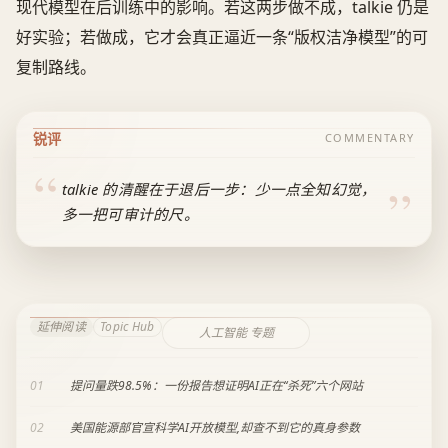
现代模型在后训练中的影响。若这两步做不成，talkie 仍是
好实验；若做成，它才会真正逼近一条“版权洁净模型”的可
复制路线。
锐评
COMMENTARY
talkie 的清醒在于退后一步：少一点全知幻觉，
多一把可审计的尺。
延伸阅读
Topic Hub
人工智能 专题
01
提问量跌98.5%：一份报告想证明AI正在“杀死”六个网站
02
美国能源部官宣科学AI开放模型,却查不到它的真身参数