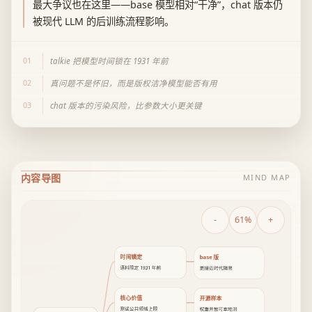
最大争议也在这里——base 模型相对“干净”，chat 版本仍
被现代 LLM 的后训练流程影响。
01
talkie 把模型时间锁在 1931 年前
02
真问题不是怀旧，而是版权洁净模型能否有用
03
chat 版本的污染风险，比参数大小更关键
内容导图
MIND MAP
-
61%
+
时间锁定
base 版
语料限定 1931 年前
更接近时代隔离
核心价值
开源样本
测试公共领域上限
权重开放可本地测