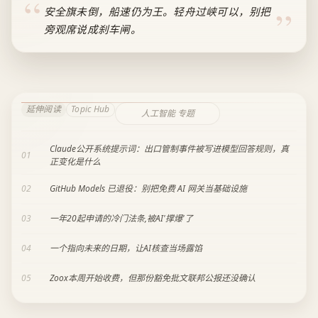
安全旗未倒，船速仍为王。轻舟过峡可以，别把
旁观席说成刹车闸。
延伸阅读
Topic Hub
人工智能 专题
Claude公开系统提示词：出口管制事件被写进模型回答规则，真
01
正变化是什么
02
GitHub Models 已退役：别把免费 AI 网关当基础设施
03
一年20起申请的冷门法条,被AI'撑爆'了
04
一个指向未来的日期，让AI核查当场露馅
05
Zoox本周开始收费，但那份豁免批文联邦公报还没确认