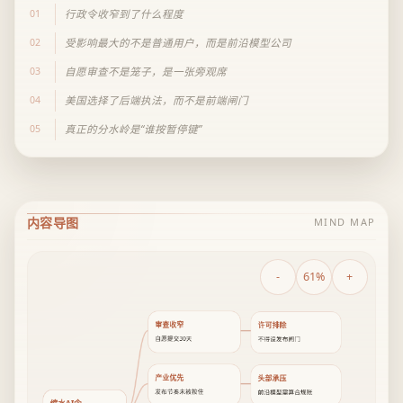
01
行政令收窄到了什么程度
02
受影响最大的不是普通用户，而是前沿模型公司
03
自愿审查不是笼子，是一张旁观席
04
美国选择了后端执法，而不是前端闸门
05
真正的分水岭是“谁按暂停键”
内容导图
MIND MAP
-
61%
+
审查收窄
许可排除
自愿提交30天
不得设发布闸门
产业优先
头部承压
发布节奏未被按住
前沿模型需算合规账
缩水AI令