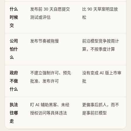
什么
发布前 30 天自愿提交
比 90 天草案明显放
时候
测试或评估
松
交
公司
发布节奏被拖慢
前沿模型竞争按周计
怕什
算，不按季度计算
么
政府
不建立强制许可、预先
没有变成 AI 版上市审
不做
批准、发布许可
批
什么
执法
盯 AI 辅助黑客、未经
更偏事后抓人，而不
往哪
授权访问等具体违法
是事前拦模型
走