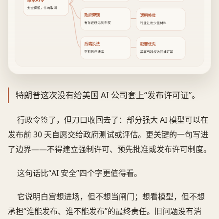
安全保留，许可取消
政府旁观
透明换位
有存在感无刹车权
行业让出少量材料
后端执法
犯罪优先
重抓具体违法
黑客与越权访问被盯紧
特朗普这次没有给美国 AI 公司套上“发布许可证”。
行政令签了，但刀口收回去了：部分强大 AI 模型可以在
发布前 30 天自愿交给政府测试或评估。更关键的一句写进
了边界——不得建立强制许可、预先批准或发布许可制度。
这句话比“AI 安全”四个字更值得看。
它说明白宫想进场，但不想当闸门；想看模型，但不想
承担“谁能发布、谁不能发布”的最终责任。旧问题没有消