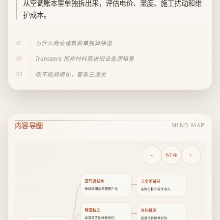
从空调账本里单独拆出来，评估电价、湿度、施工扰动和维
护成本。
01
为什么商业建筑要单独算除湿
02
Transaera 把新材料塞进旧设备逻辑里
03
能不能规模化，要看三道关
内容导图
MIND MAP
-
61%
+
亚马逊试水
非全面铺开
休斯敦测试并预留产能
采购目标不等于收入
除湿独立
冷热抵消
高湿地区能耗被低估
控湿常伴随再加热