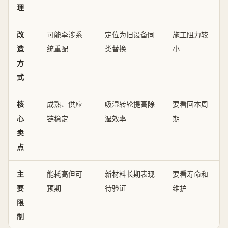
理
改
可能牵涉系
定位为旧设备同
施工阻力较
造
统重配
类替换
小
方
式
核
成熟、供应
吸湿转轮提高除
要看回本周
心
链稳定
湿效率
期
卖
点
主
能耗高但可
新材料长期表现
要看寿命和
要
预期
待验证
维护
限
制