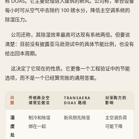
称 DOAS。它主要处理进入建筑的新风。公司称，单台设备
每小时可从空气中去除约 100 磅水分，降低主空调系统的
除湿压力。
公司还称，其除湿效率最高可达现有系统两倍。但要说
清楚：目前没有披露亚马逊测试中的具体节能比例，也没有
给出回本周期。
这决定了它现在的性质。它更像一个工程验证中的节能
选项，而不是一个已经算完账的通用答案。
问
传统商业空
TRANSAERA
对采购方的
题
调常见做法
DOAS 路线
影响
湿
制冷和除湿
新风侧先除湿
主空调负荷
度
绑在一起
可能下降
处