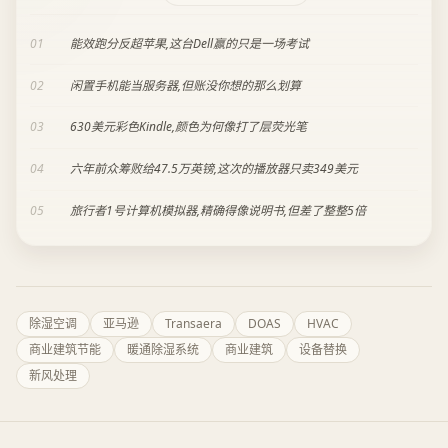
01
能效跑分反超苹果,这台Dell赢的只是一场考试
02
闲置手机能当服务器,但账没你想的那么划算
03
630美元彩色Kindle,颜色为何像打了层荧光笔
04
六年前众筹败给47.5万英镑,这次的播放器只卖349美元
05
旅行者1号计算机模拟器,精确得像说明书,但差了整整5倍
除湿空调
亚马逊
Transaera
DOAS
HVAC
商业建筑节能
暖通除湿系统
商业建筑
设备替换
新风处理