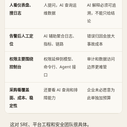
人看仪表盘、
人提问，AI 查询运
AI 解释必须可追
搜日志
维数据
溯，不能只给结
论
告警后人工定
AI 辅助聚合日志、
错误归因会放大
位
指标、链路
事故成本
权限主要围绕
权限延伸到模型、
审计和数据访问
控制台
命令行、Agent 接
边界更难管
口
采购看覆盖
还要看 AI 查询和排
企业未必愿意为
面、成本、稳
障能力
此单独加预算
定性
这对 SRE、平台工程和安全团队很具体。